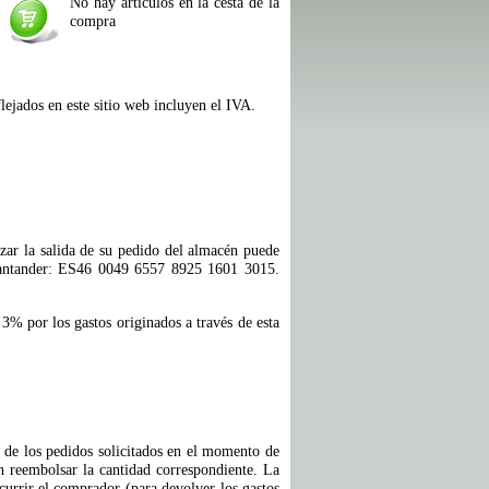
No hay articulos en la cesta de la
compra
lejados en este sitio web incluyen el IVA.
izar la salida de su pedido del almacén puede
Santander: ES46 0049 6557 8925 1601 3015.
3% por los gastos originados a través de esta
o de los pedidos solicitados en el momento de
n reembolsar la cantidad correspondiente. La
ncurrir el comprador (para devolver los gastos