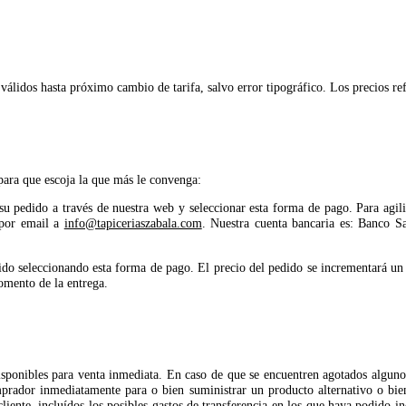
 válidos hasta próximo cambio de tarifa, salvo error tipográfico. Los precios ref
ara que escoja la que más le convenga:
 su pedido a través de nuestra web y seleccionar esta forma de pago. Para agil
a por email a
info@tapiceriaszabala.com
. Nuestra cuenta bancaria es: Banco 
ido seleccionando esta forma de pago. El precio del pedido se incrementará un 
mento de la entrega.
isponibles para venta inmediata. En caso de que se encuentren agotados algun
mprador inmediatamente para o bien suministrar un producto alternativo o bie
cliente, incluídos los posibles gastos de transferencia en los que haya podido i