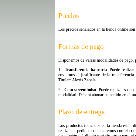
Precios
Los precios señalados en la tienda online son
Formas de pago
Disponemos de varias modalidades de pago, p
1.-
Transferencia bancaria
: Puede realizar
enviarnos el justificante de la transferenci
Titular: Alexis Zabala.
2.-
Contrareembolso
. Puede realizar su ped
modalidad. Deberá abonar su pedido en el mo
Plazo de entrega
Los productos indicados en la tienda están d
realizar el pedido, contactaremos con el co
devolución del dinero será sin cargo para el 