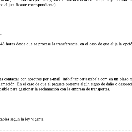
s el justificante correspondiente).
e:
 48 horas desde que se procese la transferencia, en el caso de que elija la opc
es contactar con nosotros por e-mail:
info@tapiceriaszabala.com
en un plazo m
lamación. En el caso de que el paquete presente algún signo de daño o despreci
sible para gestionar la reclamación con la empresa de transportes.
cables según la ley vigente.