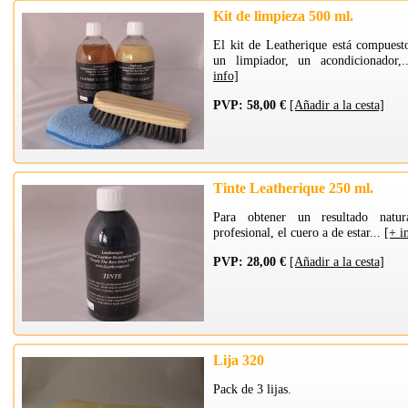
Kit de limpieza 500 ml.
El kit de Leatherique está compuest
un limpiador, un acondicionador,
info]
PVP: 58,00 €
[Añadir a la cesta]
Tinte Leatherique 250 ml.
Para obtener un resultado natu
profesional, el cuero a de estar...
[+ i
PVP: 28,00 €
[Añadir a la cesta]
Lija 320
Pack de 3 lijas.