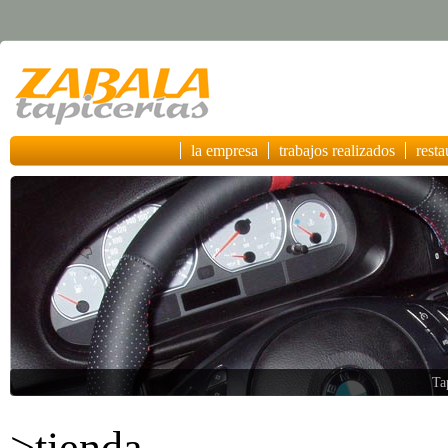
la empresa
trabajos realizados
resta
Acabad
>tienda